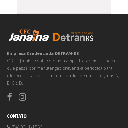
Empresa Credenciada DETRAN-RS
O CFC Janaína conta com uma ampla frota veicular nova,
que passa por manutenção preventiva periódica para
oferecer aulas com a máxima qualidade nas categorias A,
B, C e D.
CONTATO
(54) 3311-1555